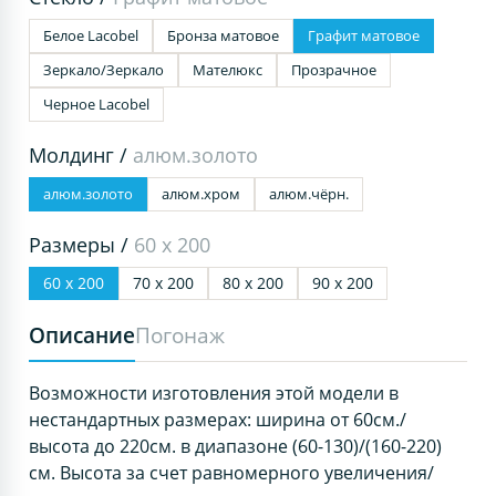
Белое Lacobel
Бронза матовое
Графит матовое
Зеркало/Зеркало
Мателюкс
Прозрачное
Черное Lacobel
Молдинг /
алюм.золото
алюм.золото
алюм.хром
алюм.чёрн.
Размеры /
60 х 200
60 х 200
70 х 200
80 х 200
90 х 200
Описание
Погонаж
Возможности изготовления этой модели в
нестандартных размерах: ширина от 60см./
высота до 220см. в диапазоне (60-130)/(160-220)
см. Высота за счет равномерного увеличения/