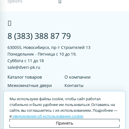
options
[]
8 (383) 388 87 79
630055, Новосибирск, пр-т Строителей 13
Понедельник - Пятница с 10 до 19,
Суббота с 11 до 18
sale@dveri-pk.ru
Каталог товаров
О компании
Межкомнатные двери
Контакты
Фурнитура
Документы
Мы используем файлы cookie, чтобы сайт работал
Входные двери
стабильно и было удобнее им пользоваться. Оставаясь на
сайте, вы соглашаетесь с их использованием. Подробнее —
Услуги
в
уведомлении об использовании cookie
.
© 2023 DVERI-PK.RU Авторские права защищены. Полное или частичное
Принять
воспроизведение материалов cайта без письменного разрешения —
запрещено.