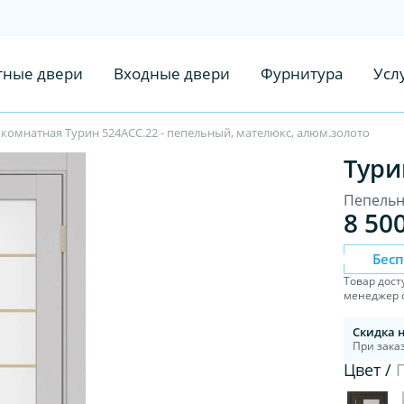
ные двери
Входные двери
Фурнитура
Усл
комнатная Турин 524АСС.22 - пепельный, мателюкс, алюм.золото
Тури
Пепельн
8 50
Бес
Товар дост
менеджер с
Скидка 
При заказ
Цвет /