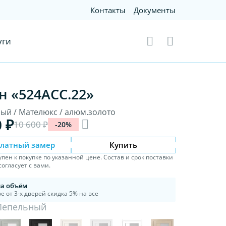
Контакты
Документы
уги
н «524АСС.22»
ый / Мателюкс / алюм.золото
0 ₽
10 600 ₽
-20%
платный замер
Купить
упен к покупке по указанной цене. Состав и срок поставки
огласует с вами.
на объём
е от 3-х дверей скидка 5% на все
Пепельный