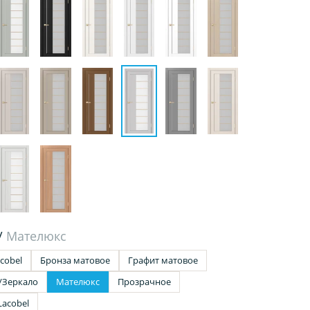
/
Мателюкс
cobel
Бронза матовое
Графит матовое
/Зеркало
Мателюкс
Прозрачное
Lacobel