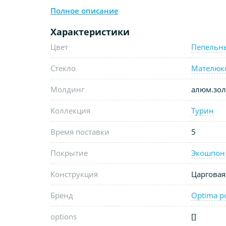
Полное описание
Характеристики
Цвет
Пепельн
Стекло
Мателюк
Молдинг
алюм.зол
Коллекция
Турин
Время поставки
5
Покрытие
Экошпон
Конструкция
Царговая
Бренд
Optima p
options
[]