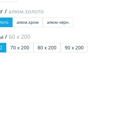
г /
алюм.золото
лото
алюм.хром
алюм.чёрн.
ы /
60 х 200
0
70 х 200
80 х 200
90 х 200