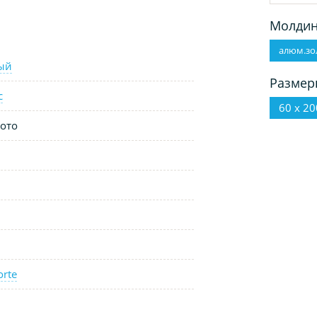
Молдин
алюм.зо
ый
Размер
с
60 х 20
ото
orte