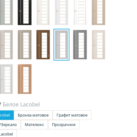
/
Белое Lacobel
cobel
Бронза матовое
Графит матовое
/Зеркало
Мателюкс
Прозрачное
Lacobel