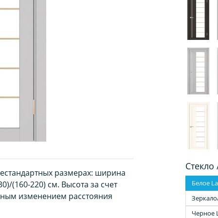
Стекло 
нестандартных размерах: ширина
Белое La
0)/(160-220) см. Высота за счет
рным изменением расстояния
Зеркало
Черное 