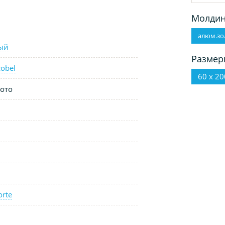
Молдин
алюм.зо
ый
Размер
obel
60 х 20
ото
orte