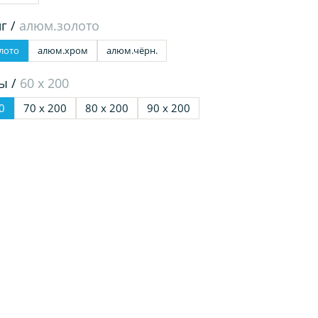
г /
алюм.золото
лото
алюм.хром
алюм.чёрн.
ы /
60 х 200
0
70 х 200
80 х 200
90 х 200