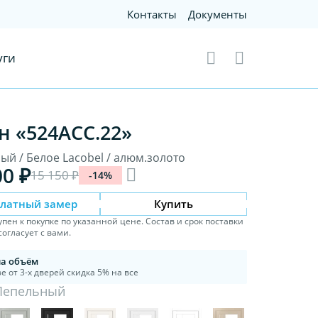
Контакты
Документы
уги
н «524АСС.22»
ый / Белое Lacobel / алюм.золото
00 ₽
15 150 ₽
-14%
платный замер
Купить
упен к покупке по указанной цене. Состав и срок поставки
огласует с вами.
на объём
е от 3-х дверей скидка 5% на все
Пепельный