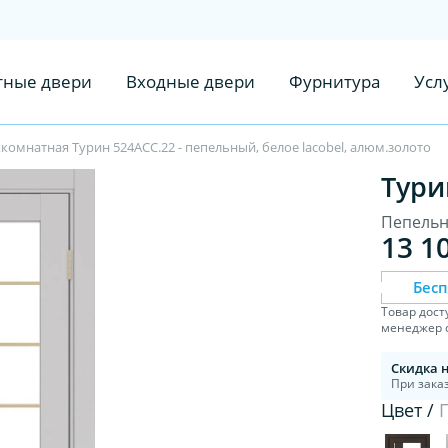
ные двери
Входные двери
Фурнитура
Усл
омнатная Турин 524АСС.22 - пепельный, белое lacobel, алюм.золото
Тури
Пепельн
13 1
Бес
Товар дост
менеджер с
Скидка 
При заказ
Цвет /