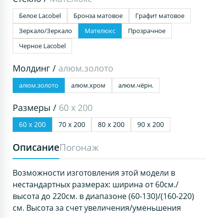
Белое Lacobel
Бронза матовое
Графит матовое
Зеркало/Зеркало
Мателюкс
Прозрачное
Черное Lacobel
Молдинг /
алюм.золото
алюм.золото
алюм.хром
алюм.чёрн.
Размеры /
60 х 200
60 х 200
70 х 200
80 х 200
90 х 200
Описание
Погонаж
Возможности изготовления этой модели в
нестандартных размерах: ширина от 60см./
высота до 220см. в диапазоне (60-130)/(160-220)
см. Высота за счет увеличения/уменьшения