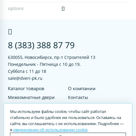
options
[]
8 (383) 388 87 79
630055, Новосибирск, пр-т Строителей 13
Понедельник - Пятница с 10 до 19,
Суббота с 11 до 18
sale@dveri-pk.ru
Каталог товаров
О компании
Межкомнатные двери
Контакты
Фурнитура
Документы
Мы используем файлы cookie, чтобы сайт работал
Входные двери
стабильно и было удобнее им пользоваться. Оставаясь на
сайте, вы соглашаетесь с их использованием. Подробнее —
Услуги
в
уведомлении об использовании cookie
.
© 2023 DVERI-PK.RU Авторские права защищены. Полное или частичное