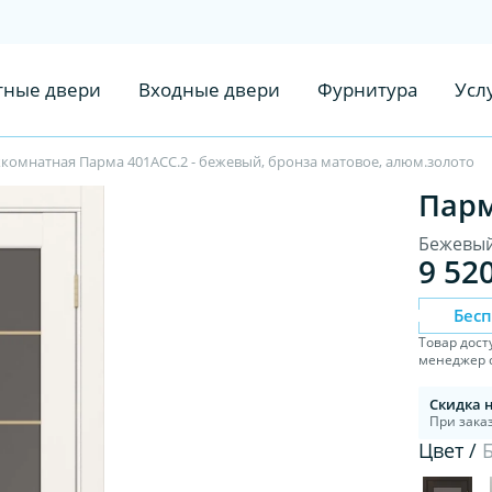
ные двери
Входные двери
Фурнитура
Усл
комнатная Парма 401АСС.2 - бежевый, бронза матовое, алюм.золото
Парм
Бежевый
9 52
Бес
Товар дост
менеджер с
Скидка 
При заказ
Цвет /