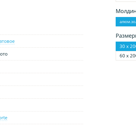
Молдин
алюм.зо
Размер
атовое
30 х 20
ото
60 х 20
orte