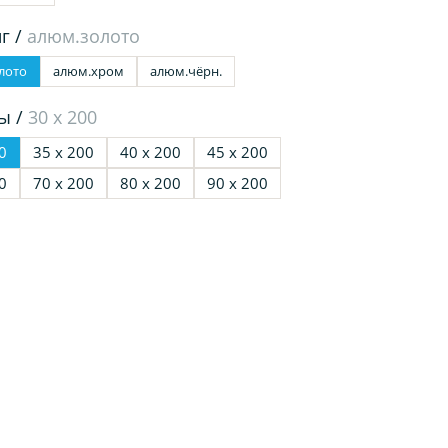
г /
алюм.золото
лото
алюм.хром
алюм.чёрн.
ы /
30 х 200
0
35 х 200
40 х 200
45 х 200
0
70 х 200
80 х 200
90 х 200