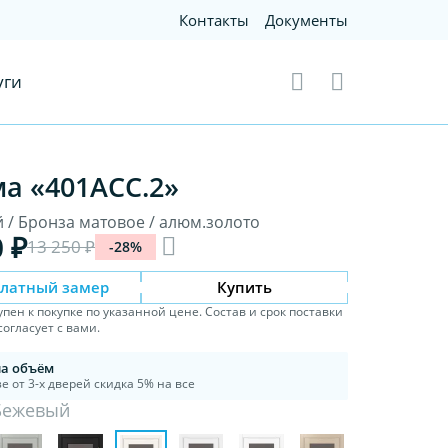
Контакты
Документы
уги
а «401АСС.2»
 / Бронза матовое / алюм.золото
0 ₽
13 250 ₽
-28%
платный замер
Купить
упен к покупке по указанной цене. Состав и срок поставки
огласует с вами.
на объём
е от 3-х дверей скидка 5% на все
Бежевый