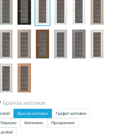
/
Бронза матовое
cobel
Бронза матовое
Графит матовое
/Зеркало
Мателюкс
Прозрачное
Lacobel