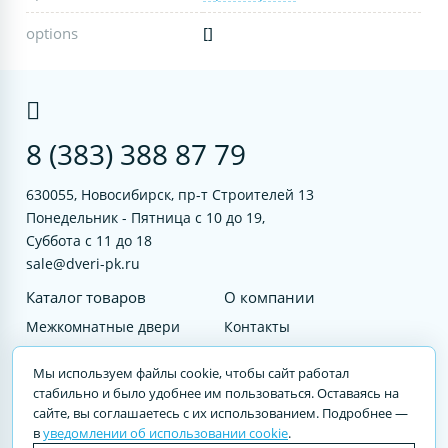
options
[]
8 (383) 388 87 79
630055, Новосибирск, пр-т Строителей 13
Понедельник - Пятница с 10 до 19,
Суббота с 11 до 18
sale@dveri-pk.ru
Каталог товаров
О компании
Межкомнатные двери
Контакты
Фурнитура
Документы
Мы используем файлы cookie, чтобы сайт работал
Входные двери
стабильно и было удобнее им пользоваться. Оставаясь на
сайте, вы соглашаетесь с их использованием. Подробнее —
Услуги
в
уведомлении об использовании cookie
.
© 2023 DVERI-PK.RU Авторские права защищены. Полное или частичное