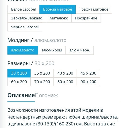
Белое Lacobel
Бронза матовое
Графит матовое
Зеркало/Зеркало
Мателюкс
Прозрачное
Черное Lacobel
Молдинг /
алюм.золото
алюм.золото
алюм.хром
алюм.чёрн.
Размеры /
30 х 200
30 х 200
35 х 200
40 х 200
45 х 200
60 х 200
70 х 200
80 х 200
90 х 200
Описание
Погонаж
Возможности изготовления этой модели в
нестандартных размерах: любая ширина/высота,
в диапазоне (30-130)/(160-230) см. Высота за счет