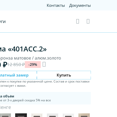
Контакты
Документы
уги
а «401АСС.2»
 Бронза матовое / алюм.золото
0 ₽
12 850 ₽
-29%
платный замер
Купить
упен к покупке по указанной цене. Состав и срок поставки
огласует с вами.
на объём
е от 3-х дверей скидка 5% на все
Венге