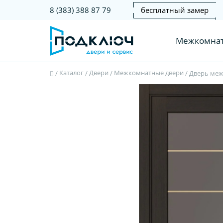
бесплатный замер
8 (383) 388 87 79
Межкомнат
Каталог
Двери
Межкомнатные двери
/
/
/
/
Дверь межк