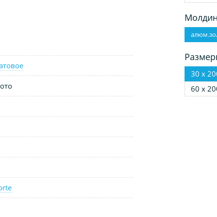
Молдин
алюм.зо
Размер
атовое
30 х 20
ото
60 х 20
orte