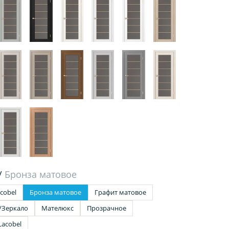
/
Бронза матовое
cobel
Бронза матовое
Графит матовое
/Зеркало
Мателюкс
Прозрачное
Lacobel