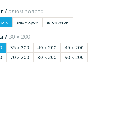
г /
алюм.золото
лото
алюм.хром
алюм.чёрн.
ы /
30 х 200
0
35 х 200
40 х 200
45 х 200
0
70 х 200
80 х 200
90 х 200