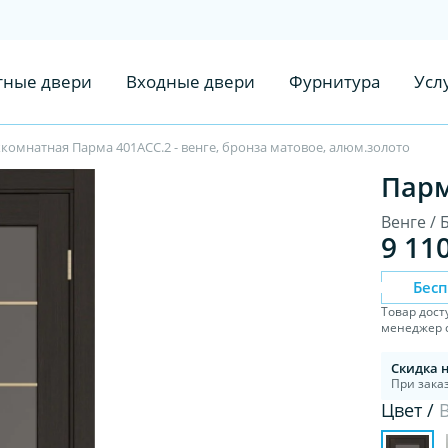
ные двери
Входные двери
Фурнитура
Усл
омнатная Парма 401АСС.2 - венге, бронза матовое, алюм.золото
Парм
Венге /
9 11
Бес
Товар дост
менеджер с
Скидка 
При заказ
Цвет /