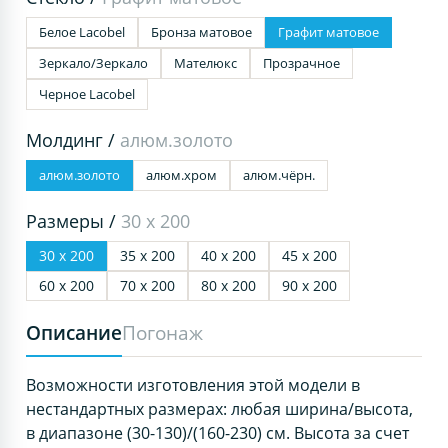
Белое Lacobel
Бронза матовое
Графит матовое
Зеркало/Зеркало
Мателюкс
Прозрачное
Черное Lacobel
Молдинг /
алюм.золото
алюм.золото
алюм.хром
алюм.чёрн.
Размеры /
30 х 200
30 х 200
35 х 200
40 х 200
45 х 200
60 х 200
70 х 200
80 х 200
90 х 200
Описание
Погонаж
Возможности изготовления этой модели в
нестандартных размерах: любая ширина/высота,
в диапазоне (30-130)/(160-230) см. Высота за счет