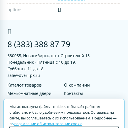
options
[]
8 (383) 388 87 79
630055, Новосибирск, пр-т Строителей 13
Понедельник - Пятница с 10 до 19,
Суббота с 11 до 18
sale@dveri-pk.ru
Каталог товаров
О компании
Межкомнатные двери
Контакты
Фурнитура
Документы
Мы используем файлы cookie, чтобы сайт работал
Входные двери
стабильно и было удобнее им пользоваться. Оставаясь на
сайте, вы соглашаетесь с их использованием. Подробнее —
Услуги
в
уведомлении об использовании cookie
.
© 2023 DVERI-PK.RU Авторские права защищены. Полное или частичное