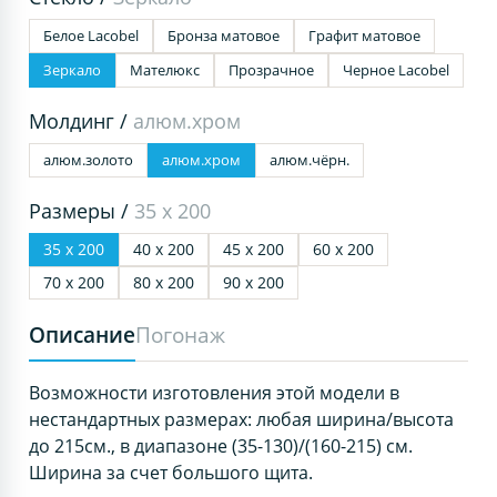
Белое Lacobel
Бронза матовое
Графит матовое
Зеркало
Мателюкс
Прозрачное
Черное Lacobel
Молдинг /
алюм.хром
алюм.золото
алюм.хром
алюм.чёрн.
Размеры /
35 х 200
35 х 200
40 х 200
45 х 200
60 х 200
70 х 200
80 х 200
90 х 200
Описание
Погонаж
Возможности изготовления этой модели в
нестандартных размерах: любая ширина/высота
до 215см., в диапазоне (35-130)/(160-215) см.
Ширина за счет большого щита.