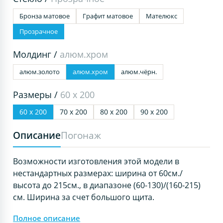
Бронза матовое
Графит матовое
Мателюкс
Прозрачное
Молдинг /
алюм.хром
алюм.золото
алюм.хром
алюм.чёрн.
Размеры /
60 х 200
60 х 200
70 х 200
80 х 200
90 х 200
Описание
Погонаж
Возможности изготовления этой модели в
нестандартных размерах: ширина от 60см./
высота до 215см., в диапазоне (60-130)/(160-215)
см. Ширина за счет большого щита.
Полное описание