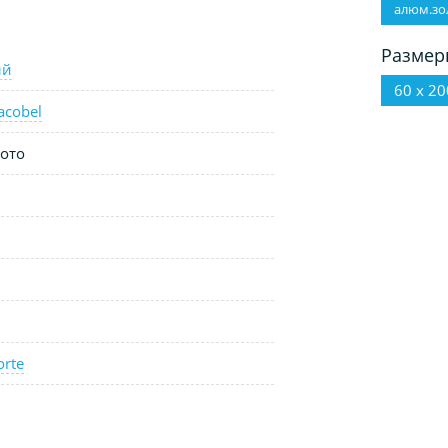
алюм.зо
Размер
ый
60 х 20
acobel
ото
orte