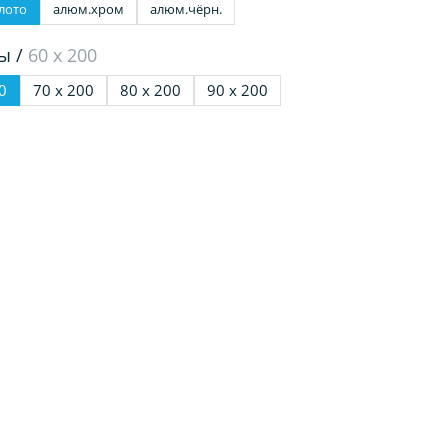
лото
алюм.хром
алюм.чёрн.
ы /
60 х 200
0
70 х 200
80 х 200
90 х 200