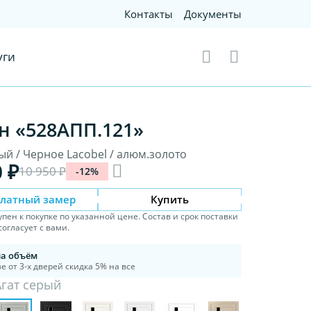
Контакты
Документы
уги
н «528AПП.121»
ый / Черное Lacobel / алюм.золото
0 ₽
10 950 ₽
-12%
платный замер
Купить
упен к покупке по указанной цене. Состав и срок поставки
огласует с вами.
на объём
е от 3-х дверей скидка 5% на все
Агат серый