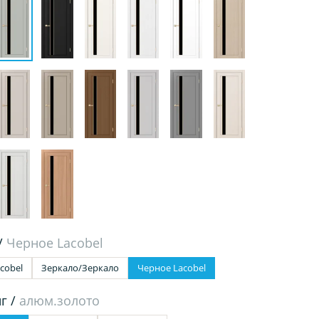
/
Черное Lacobel
cobel
Зеркало/Зеркало
Черное Lacobel
г /
алюм.золото