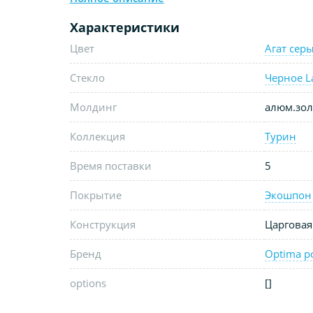
Характеристики
Цвет
Агат сер
Стекло
Черное L
Молдинг
алюм.зол
Коллекция
Турин
Время поставки
5
Покрытие
Экошпон
Конструкция
Царговая
Бренд
Optima p
options
[]