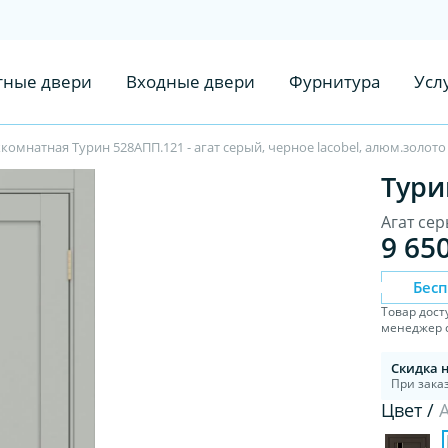
ные двери
Входные двери
Фурнитура
Усл
омнатная Турин 528AПП.121 - агат серый, черное lacobel, алюм.золото
Тури
Агат сер
9 65
Бес
Товар дост
менеджер с
Скидка 
При заказ
Цвет /