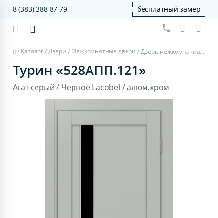
8 (383) 388 87 79
бесплатный замер
Каталог
Двери
Межкомнатные двери
/
/
/
/
Дверь межкомнатная Турин 528AПП.121 - агат серый, черное lacobel, алюм.хром
Турин «528AПП.121»
Агат серый / Черное Lacobel / алюм.хром