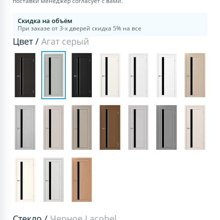
поставки менеджер согласует с вами.
Скидка на объём
При заказе от 3-х дверей скидка 5% на все
Цвет /
Агат серый
Стекло /
Черное Lacobel