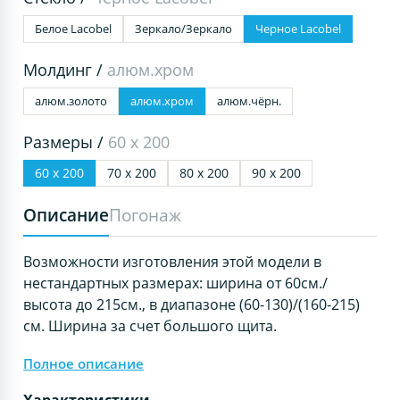
Белое Lacobel
Зеркало/Зеркало
Черное Lacobel
Молдинг /
алюм.хром
алюм.золото
алюм.хром
алюм.чёрн.
Размеры /
60 х 200
60 х 200
70 х 200
80 х 200
90 х 200
Описание
Погонаж
Возможности изготовления этой модели в
нестандартных размерах: ширина от 60см./
высота до 215см., в диапазоне (60-130)/(160-215)
см. Ширина за счет большого щита.
Полное описание
Характеристики