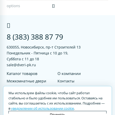
options
[]
8 (383) 388 87 79
630055, Новосибирск, пр-т Строителей 13
Понедельник - Пятница с 10 до 19,
Суббота с 11 до 18
sale@dveri-pk.ru
Каталог товаров
О компании
Межкомнатные двери
Контакты
Фурнитура
Документы
Мы используем файлы cookie, чтобы сайт работал
Входные двери
стабильно и было удобнее им пользоваться. Оставаясь на
сайте, вы соглашаетесь с их использованием. Подробнее —
Услуги
в
уведомлении об использовании cookie
.
© 2023 DVERI-PK.RU Авторские права защищены. Полное или частичное
Принять
воспроизведение материалов cайта без письменного разрешения —