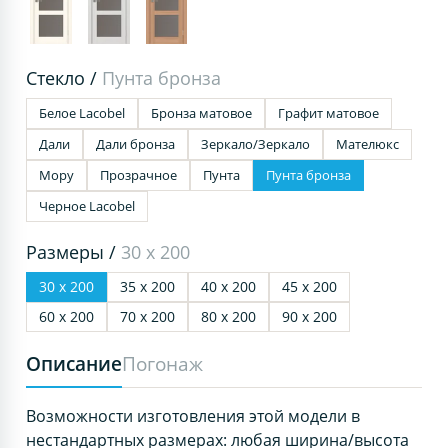
Стекло /
Пунта бронза
Белое Lacobel
Бронза матовое
Графит матовое
Дали
Дали бронза
Зеркало/Зеркало
Мателюкс
Мору
Прозрачное
Пунта
Пунта бронза
Черное Lacobel
Размеры /
30 х 200
30 х 200
35 х 200
40 х 200
45 х 200
60 х 200
70 х 200
80 х 200
90 х 200
Описание
Погонаж
Возможности изготовления этой модели в
нестандартных размерах: любая ширина/высота