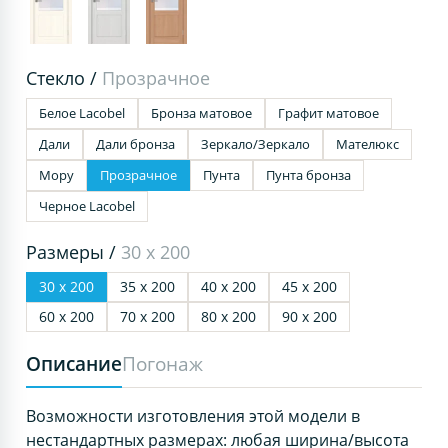
Стекло /
Прозрачное
Белое Lacobel
Бронза матовое
Графит матовое
Дали
Дали бронза
Зеркало/Зеркало
Мателюкс
Мору
Прозрачное
Пунта
Пунта бронза
Черное Lacobel
Размеры /
30 х 200
30 х 200
35 х 200
40 х 200
45 х 200
60 х 200
70 х 200
80 х 200
90 х 200
Описание
Погонаж
Возможности изготовления этой модели в
нестандартных размерах: любая ширина/высота