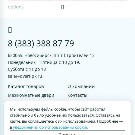
options
[]
8 (383) 388 87 79
630055, Новосибирск, пр-т Строителей 13
Понедельник - Пятница с 10 до 19,
Суббота с 11 до 18
sale@dveri-pk.ru
Каталог товаров
О компании
Межкомнатные двери
Контакты
Фурнитура
Документы
Мы используем файлы cookie, чтобы сайт работал
Входные двери
стабильно и было удобнее им пользоваться. Оставаясь на
сайте, вы соглашаетесь с их использованием. Подробнее —
Услуги
в
уведомлении об использовании cookie
.
© 2023 DVERI-PK.RU Авторские права защищены. Полное или частичное
Принять
воспроизведение материалов cайта без письменного разрешения —