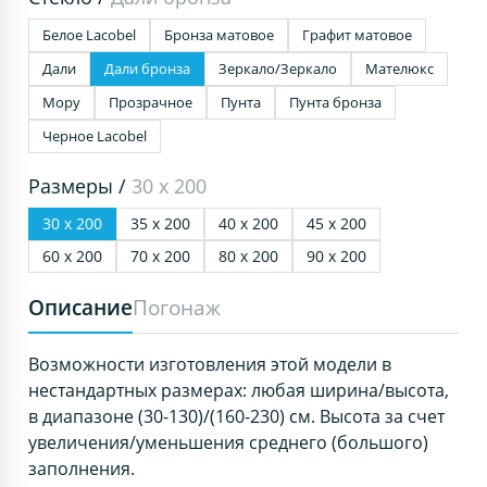
Белое Lacobel
Бронза матовое
Графит матовое
Дали
Дали бронза
Зеркало/Зеркало
Мателюкс
Мору
Прозрачное
Пунта
Пунта бронза
Черное Lacobel
Размеры /
30 х 200
30 х 200
35 х 200
40 х 200
45 х 200
60 х 200
70 х 200
80 х 200
90 х 200
Описание
Погонаж
Возможности изготовления этой модели в
нестандартных размерах: любая ширина/высота,
в диапазоне (30-130)/(160-230) см. Высота за счет
увеличения/уменьшения среднего (большого)
заполнения.