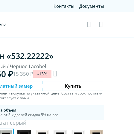
Контакты
Документы
уги
н «532.22222»
ый / Черное Lacobel
60 ₽
15 350 ₽
-13%
платный замер
Купить
упен к покупке по указанной цене. Состав и срок поставки
огласует с вами.
на объём
е от 3-х дверей скидка 5% на все
Агат серый