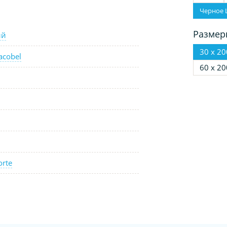
Черное 
Размер
ый
30 х 20
acobel
60 х 20
orte