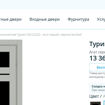
ные двери
Входные двери
Фурнитура
Усл
омнатная Турин 532.22222 - агат серый, черное lacobel
Тури
Агат сер
13 3
Бес
Товар дост
менеджер с
Скидка 
При заказ
Цвет /