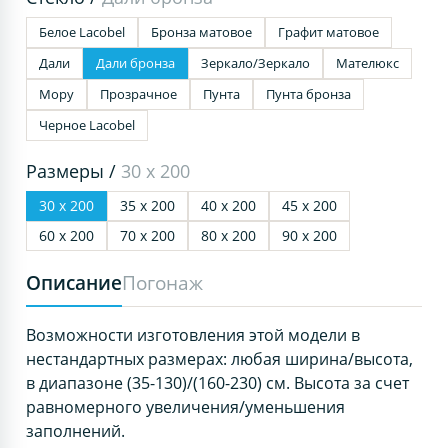
Белое Lacobel
Бронза матовое
Графит матовое
Дали
Дали бронза
Зеркало/Зеркало
Мателюкс
Мору
Прозрачное
Пунта
Пунта бронза
Черное Lacobel
Размеры /
30 х 200
30 х 200
35 х 200
40 х 200
45 х 200
60 х 200
70 х 200
80 х 200
90 х 200
Описание
Погонаж
Возможности изготовления этой модели в
нестандартных размерах: любая ширина/высота,
в диапазоне (35-130)/(160-230) см. Высота за счет
равномерного увеличения/уменьшения
заполнений.