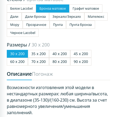
Белое Lacobel
Бронза матовое
Графит матовое
Дали
Дали бронза
Зеркало/Зеркало
Мателюкс
Мору
Прозрачное
Пунта
Пунта бронза
Черное Lacobel
Размеры /
30 х 200
30 х 200
35 х 200
40 х 200
45 х 200
60 х 200
70 х 200
80 х 200
90 х 200
Описание
Погонаж
Возможности изготовления этой модели в
нестандартных размерах: любая ширина/высота,
в диапазоне (35-130)/(160-230) см. Высота за счет
равномерного увеличения/уменьшения
заполнений.