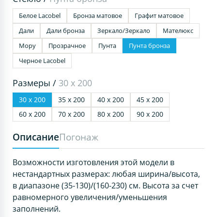
Белое Lacobel
Бронза матовое
Графит матовое
Дали
Дали бронза
Зеркало/Зеркало
Мателюкс
Мору
Прозрачное
Пунта
Пунта бронза
Черное Lacobel
Размеры /
30 х 200
30 х 200
35 х 200
40 х 200
45 х 200
60 х 200
70 х 200
80 х 200
90 х 200
Описание
Погонаж
Возможности изготовления этой модели в
нестандартных размерах: любая ширина/высота,
в диапазоне (35-130)/(160-230) см. Высота за счет
равномерного увеличения/уменьшения
заполнений.