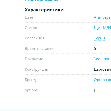
Характеристики
Цвет
Агат сер
Стекло
Щит МД
Коллекция
Турин
Время поставки
5
Покрытие
Экошпон
Конструкция
Царговая
Бренд
Optima p
options
[]