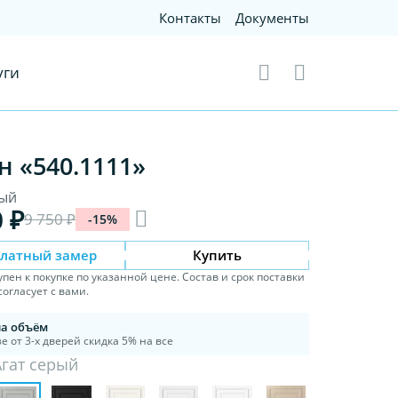
Контакты
Документы
уги
н «540.1111»
рый
0 ₽
9 750 ₽
-15%
платный замер
Купить
упен к покупке по указанной цене. Состав и срок поставки
огласует с вами.
на объём
е от 3-х дверей скидка 5% на все
Агат серый