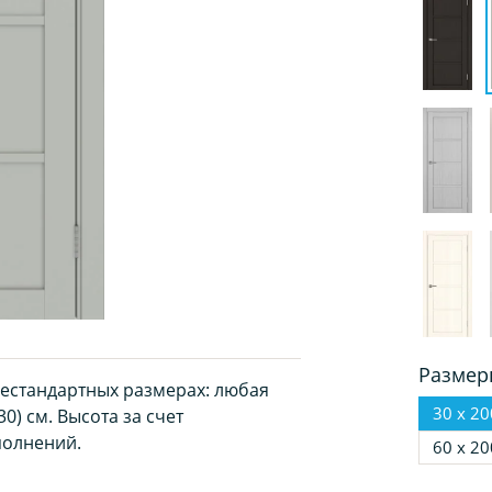
Размер
нестандартных размерах: любая
30 х 20
0) см. Высота за счет
полнений.
60 х 20