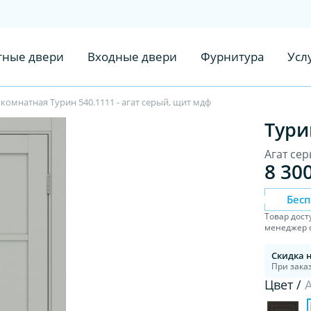
ные двери
Входные двери
Фурнитура
Усл
омнатная Турин 540.1111 - агат серый, щит мдф
Тури
Агат се
8 30
Бес
Товар дост
менеджер с
Скидка 
При заказ
Цвет /