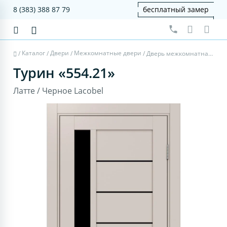
8 (383) 388 87 79
бесплатный замер
Каталог
Двери
Межкомнатные двери
/
/
/
/
Дверь межкомнатная Турин 554.21 - латте, черное lacobel
Турин «554.21»
Латте / Черное Lacobel