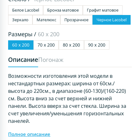
Белое Lacobel
Бронза матовое
Графит матовое
Зеркало
Мателюкс
Прозрачное
Черное Lacobel
Размеры /
60 х 200
60 х 200
70 х 200
80 х 200
90 х 200
Описание
Погонаж
Возможности изготовления этой модели в
нестандартных размерах: ширина от 60см./
высота до 220см., в диапазоне (60-130)/(160-220)
см. Высота вниз за счет верхней и нижней
панели. Высота вверх за счет стекла. Ширина за
счет увеличения/уменьшения горизонтальных
панелей.
Полное описание