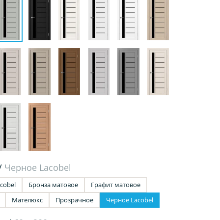
/
Черное Lacobel
cobel
Бронза матовое
Графит матовое
Мателюкс
Прозрачное
Черное Lacobel