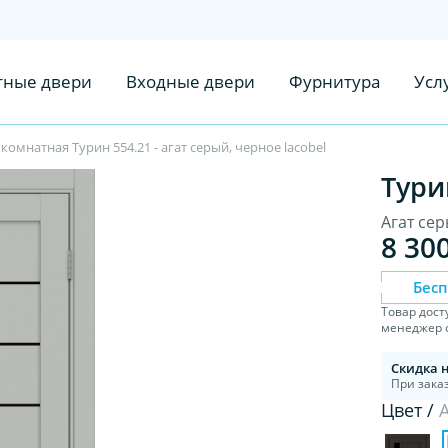
ные двери
Входные двери
Фурнитура
Усл
омнатная Турин 554.21 - агат серый, черное lacobel
Тури
Агат сер
8 30
Бес
Товар дост
менеджер с
Скидка 
При заказ
Цвет /