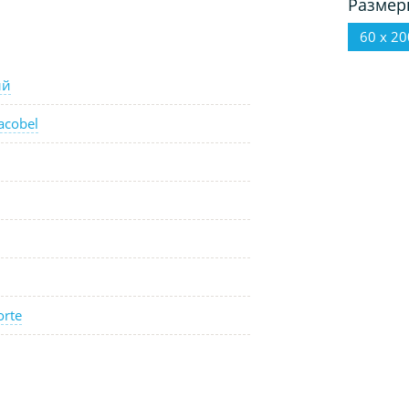
Размер
60 х 20
ый
acobel
orte