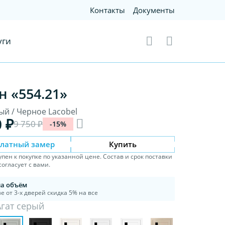
Контакты
Документы
уги
н «554.21»
ый / Черное Lacobel
0 ₽
9 750 ₽
-15%
платный замер
Купить
упен к покупке по указанной цене. Состав и срок поставки
огласует с вами.
на объём
е от 3-х дверей скидка 5% на все
Агат серый