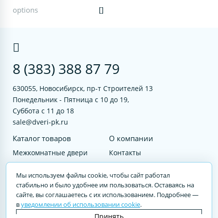
options
[]
8 (383) 388 87 79
630055, Новосибирск, пр-т Строителей 13
Понедельник - Пятница с 10 до 19,
Суббота с 11 до 18
sale@dveri-pk.ru
Каталог товаров
О компании
Межкомнатные двери
Контакты
Фурнитура
Документы
Мы используем файлы cookie, чтобы сайт работал
Входные двери
стабильно и было удобнее им пользоваться. Оставаясь на
сайте, вы соглашаетесь с их использованием. Подробнее —
Услуги
в
уведомлении об использовании cookie
.
© 2023 DVERI-PK.RU Авторские права защищены. Полное или частичное
Принять
воспроизведение материалов cайта без письменного разрешения —