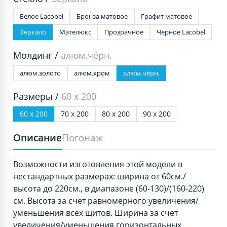
Белое Lacobel
Бронза матовое
Графит матовое
Зеркало
Мателюкс
Прозрачное
Черное Lacobel
Молдинг /
алюм.чёрн.
алюм.золото
алюм.хром
алюм.чёрн.
Размеры /
60 х 200
60 х 200
70 х 200
80 х 200
90 х 200
Описание
Погонаж
Возможности изготовления этой модели в
нестандартных размерах: ширина от 60см./
высота до 220см., в диапазоне (60-130)/(160-220)
см. Высота за счет равномерного увеличения/
уменьшения всех щитов. Ширина за счет
увеличения/уменьшения горизонтальных