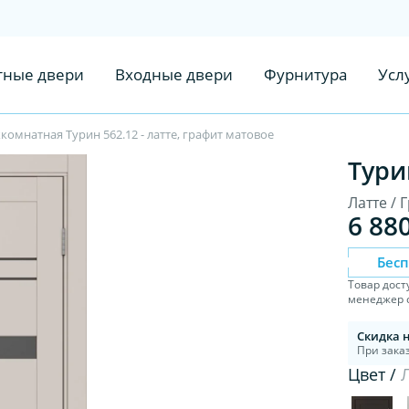
ные двери
Входные двери
Фурнитура
Усл
омнатная Турин 562.12 - латте, графит матовое
Тури
Латте / 
6 88
Бес
Товар дост
менеджер с
Скидка 
При заказ
Цвет /