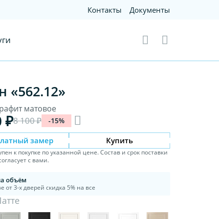
Контакты
Документы
уги
н «562.12»
Графит матовое
0 ₽
8 100 ₽
-15%
платный замер
Купить
упен к покупке по указанной цене. Состав и срок поставки
огласует с вами.
на объём
е от 3-х дверей скидка 5% на все
Латте