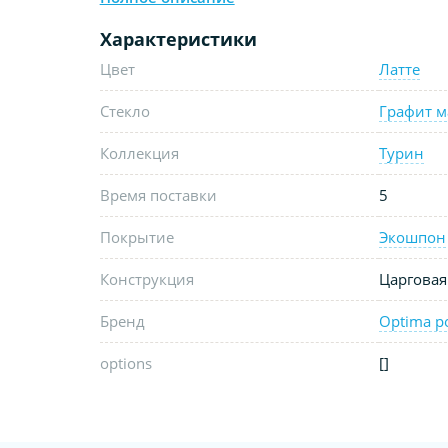
Характеристики
Цвет
Латте
Стекло
Графит м
Коллекция
Турин
Время поставки
5
Покрытие
Экошпон
Конструкция
Царговая
Бренд
Optima p
options
[]