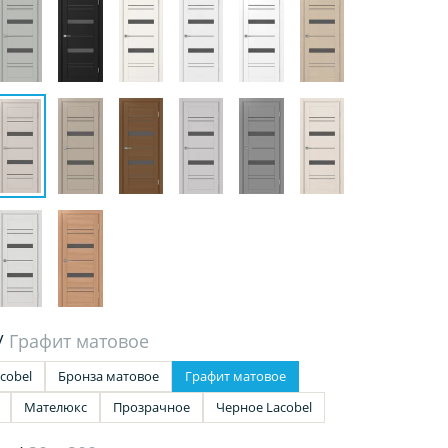
/
Графит матовое
cobel
Бронза матовое
Графит матовое
Мателюкс
Прозрачное
Черное Lacobel