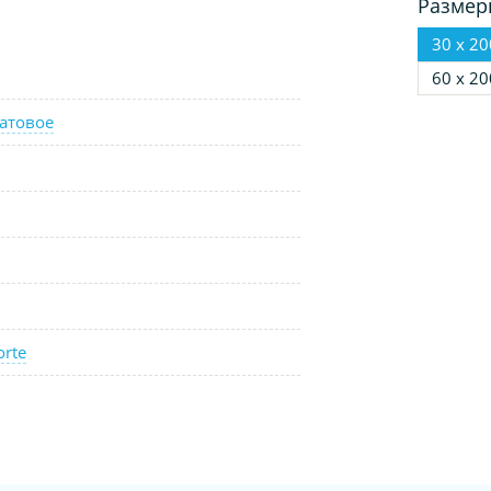
Размер
30 х 20
60 х 20
атовое
orte