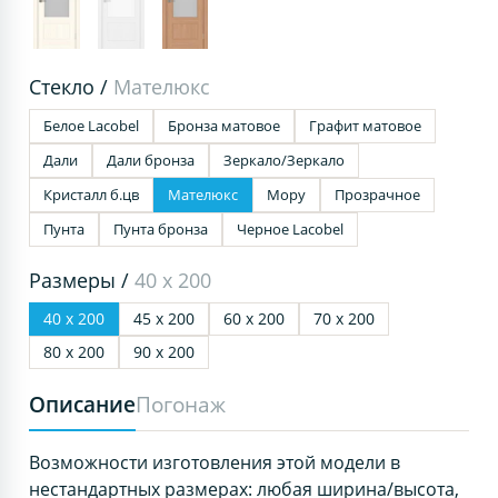
Стекло /
Мателюкс
Белое Lacobel
Бронза матовое
Графит матовое
Дали
Дали бронза
Зеркало/Зеркало
Кристалл б.цв
Мателюкс
Мору
Прозрачное
Пунта
Пунта бронза
Черное Lacobel
Размеры /
40 х 200
40 х 200
45 х 200
60 х 200
70 х 200
80 х 200
90 х 200
Описание
Погонаж
Возможности изготовления этой модели в
нестандартных размерах: любая ширина/высота,