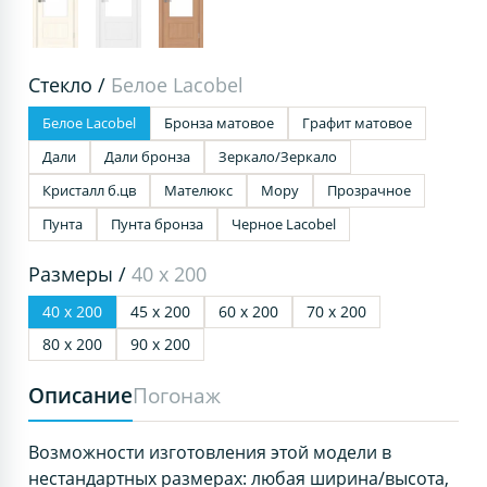
Стекло /
Белое Lacobel
Белое Lacobel
Бронза матовое
Графит матовое
Дали
Дали бронза
Зеркало/Зеркало
Кристалл б.цв
Мателюкс
Мору
Прозрачное
Пунта
Пунта бронза
Черное Lacobel
Размеры /
40 х 200
40 х 200
45 х 200
60 х 200
70 х 200
80 х 200
90 х 200
Описание
Погонаж
Возможности изготовления этой модели в
нестандартных размерах: любая ширина/высота,