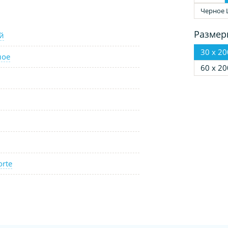
Черное 
Размер
й
30 х 20
ное
60 х 20
orte