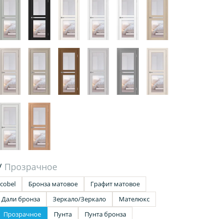
/
Прозрачное
cobel
Бронза матовое
Графит матовое
Дали бронза
Зеркало/Зеркало
Мателюкс
Прозрачное
Пунта
Пунта бронза