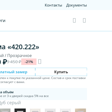
Контакты
Документы
уги
а «420.222»
ый / Прозрачное
0 ₽
9 450 ₽
-21%
платный замер
Купить
упен к покупке по указанной цене. Состав и срок поставки
огласует с вами.
на объём
е от 3-х дверей скидка 5% на все
Дуб серый