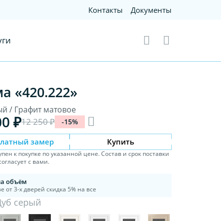
Контакты
Документы
уги
а «420.222»
ый / Графит матовое
00 ₽
12 250 ₽
-15%
платный замер
Купить
упен к покупке по указанной цене. Состав и срок поставки
огласует с вами.
на объём
е от 3-х дверей скидка 5% на все
Дуб серый