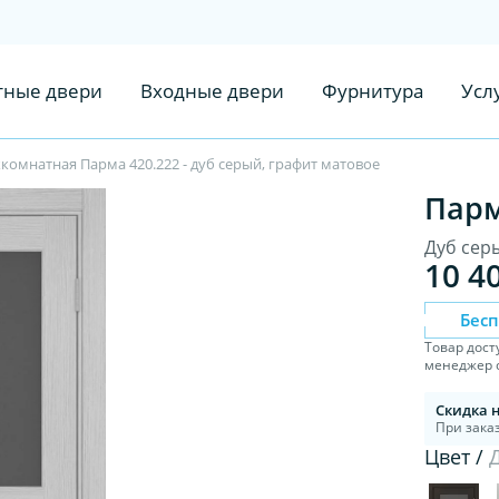
ные двери
Входные двери
Фурнитура
Усл
омнатная Парма 420.222 - дуб серый, графит матовое
Парм
Дуб сер
10 4
Бес
Товар дост
менеджер с
Скидка 
При заказ
Цвет /