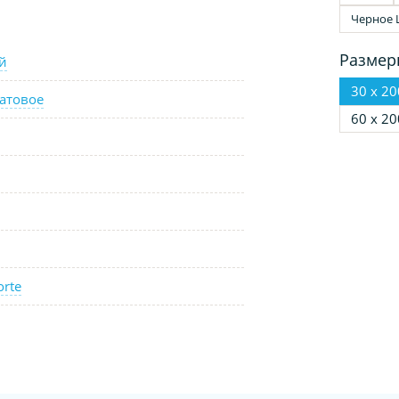
Черное 
Размер
й
30 х 20
атовое
60 х 20
orte