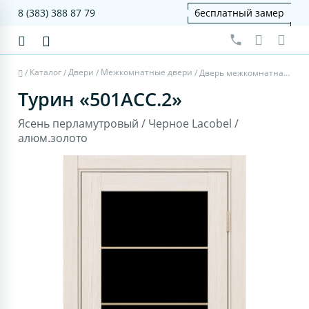
8 (383) 388 87 79
бесплатный замер
Каталог
Двери
Межкомнатные двери
/
/
/
/
Дверь межкомнатная Турин 501АСС.2 - ясень перламутровый, черное lacobel, алюм.золото
Турин «501АСС.2»
Ясень перламутровый / Черное Lacobel /
алюм.золото