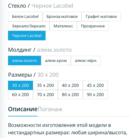
Стекло /
Черное Lacobel
Белое Lacobel
Бронза матовое
Графит матовое
Зеркало/Зеркало
Мателюкс
Прозрачное
Черное Lacobel
Молдинг /
алюм.золото
алюм.золото
алюм.хром
алюм.чёрн.
Размеры /
30 х 200
30 х 200
35 х 200
40 х 200
45 х 200
60 х 200
70 х 200
80 х 200
90 х 200
Описание
Погонаж
Возможности изготовления этой модели в
нестандартных размерах: любая ширина/высота,