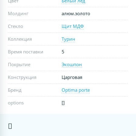
Цвет
Белый лёд
Молдинг
алюм.золото
Стекло
Щит МДФ
Коллекция
Турин
Время поставки
5
Покрытие
Экошпон
Конструкция
Царговая
Бренд
Optima porte
options
[]