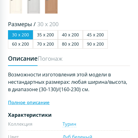
Размеры /
30 х 200
30 х 200
35 х 200
40 х 200
45 х 200
60 х 200
70 х 200
80 х 200
90 х 200
Описание
Погонаж
Возможности изготовления этой модели в
нестандартных размерах: любая ширина/высота,
в диапазоне (30-130)/(160-230) см.
Полное описание
Характеристики
Коллекция
Турин
Цвет
Дуб беленый