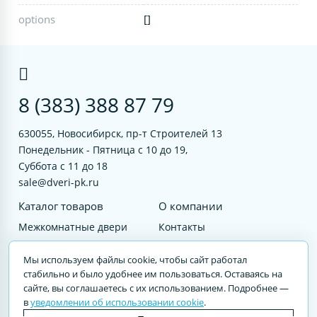
options
[]
8 (383) 388 87 79
630055, Новосибирск, пр-т Строителей 13
Понедельник - Пятница с 10 до 19,
Суббота с 11 до 18
sale@dveri-pk.ru
Каталог товаров
О компании
Межкомнатные двери
Контакты
Фурнитура
Документы
Мы используем файлы cookie, чтобы сайт работал
Входные двери
стабильно и было удобнее им пользоваться. Оставаясь на
сайте, вы соглашаетесь с их использованием. Подробнее —
Услуги
в
уведомлении об использовании cookie
.
© 2023 DVERI-PK.RU Авторские права защищены. Полное или частичное