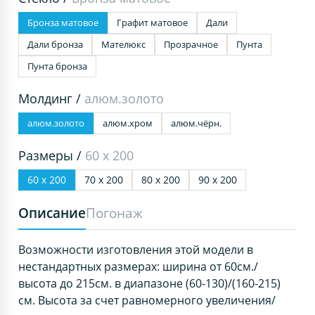
Бронза матовое
Графит матовое
Дали
Дали бронза
Мателюкс
Прозрачное
Пунта
Пунта бронза
Молдинг /
алюм.золото
алюм.золото
алюм.хром
алюм.чёрн.
Размеры /
60 х 200
60 х 200
70 х 200
80 х 200
90 х 200
Описание
Погонаж
Возможности изготовления этой модели в
нестандартных размерах: ширина от 60см./
высота до 215см. в диапазоне (60-130)/(160-215)
см. Высота за счет равномерного увеличения/