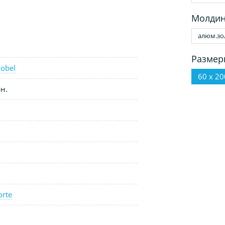
Молдин
алюм.зо
Размер
obel
60 х 20
н.
orte