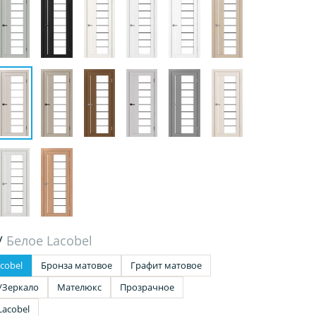
/
Белое Lacobel
cobel
Бронза матовое
Графит матовое
/Зеркало
Мателюкс
Прозрачное
Lacobel