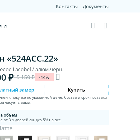
Контакты
Документы
уги
н «524АСС.22»
Белое Lacobel / алюм.чёрн.
00 ₽
15 150 ₽
-14%
платный замер
Купить
упен к покупке по указанной цене. Состав и срок поставки
огласует с вами.
на объём
е от 3-х дверей скидка 5% на все
Латте