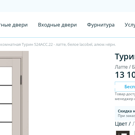
ные двери
Входные двери
Фурнитура
Усл
омнатная Турин 524АСС.22 - латте, белое lacobel, алюм.чёрн.
Тури
Латте / 
13 1
Бес
Товар дост
менеджер с
Скидка 
При заказ
Цвет /