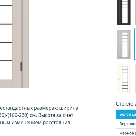
Стекло 
нестандартных размерах: ширина
Белое La
0)/(160-220) см. Высота за счет
рным изменением расстояния
Зеркало
Черное 