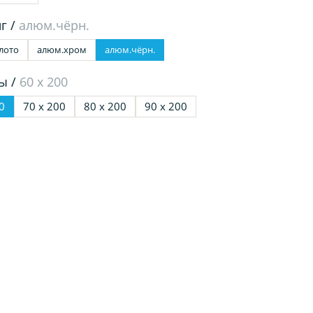
г /
алюм.чёрн.
лото
алюм.хром
алюм.чёрн.
ы /
60 х 200
0
70 х 200
80 х 200
90 х 200