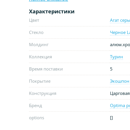
Характеристики
Цвет
Агат сер
Стекло
Черное L
Молдинг
алюм.хр
Коллекция
Турин
Время поставки
5
Покрытие
Экошпон
Конструкция
Царговая
Бренд
Optima p
options
[]