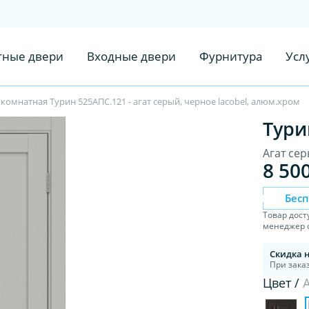
ные двери
Входные двери
Фурнитура
Усл
омнатная Турин 525АПС.121 - агат серый, черное lacobel, алюм.хром
Тури
Агат сер
8 50
Бес
Товар дост
менеджер с
Скидка 
При заказ
Цвет /