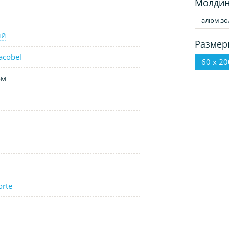
Молдин
алюм.зо
ый
Размер
acobel
60 х 20
ом
orte