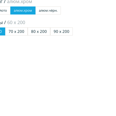
г /
алюм.хром
лото
алюм.хром
алюм.чёрн.
ы /
60 х 200
0
70 х 200
80 х 200
90 х 200