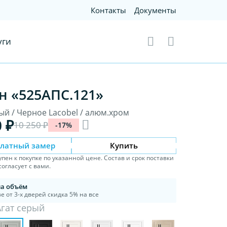
Контакты
Документы
уги
н «525АПС.121»
ый / Черное Lacobel / алюм.хром
0 ₽
10 250 ₽
-17%
платный замер
Купить
упен к покупке по указанной цене. Состав и срок поставки
огласует с вами.
на объём
е от 3-х дверей скидка 5% на все
Агат серый