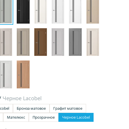
/
Черное Lacobel
cobel
Бронза матовое
Графит матовое
Мателюкс
Прозрачное
Черное Lacobel