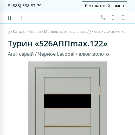
8 (383) 388 87 79
бесплатный замер
Каталог
Двери
Межкомнатные двери
/
/
/
/
Дверь межкомнатная Турин 526АППmax.122 - агат серый, черное lacobel, алюм.золото
Турин «526АППmax.122»
Агат серый / Черное Lacobel / алюм.золото