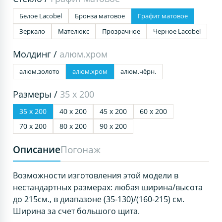
Белое Lacobel
Бронза матовое
Графит матовое
Зеркало
Мателюкс
Прозрачное
Черное Lacobel
Молдинг /
алюм.хром
алюм.золото
алюм.хром
алюм.чёрн.
Размеры /
35 х 200
35 х 200
40 х 200
45 х 200
60 х 200
70 х 200
80 х 200
90 х 200
Описание
Погонаж
Возможности изготовления этой модели в
нестандартных размерах: любая ширина/высота
до 215см., в диапазоне (35-130)/(160-215) см.
Ширина за счет большого щита.