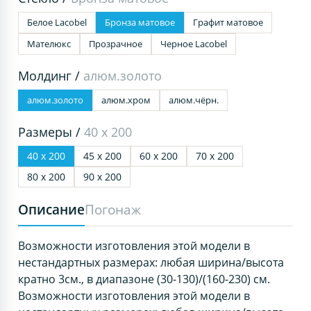
Белое Lacobel
Бронза матовое
Графит матовое
Мателюкс
Прозрачное
Черное Lacobel
Молдинг /
алюм.золото
алюм.золото
алюм.хром
алюм.чёрн.
Размеры /
40 х 200
40 х 200
45 х 200
60 х 200
70 х 200
80 х 200
90 х 200
Описание
Погонаж
Возможности изготовления этой модели в
нестандартных размерах: любая ширина/высота
кратно 3см., в диапазоне (30-130)/(160-230) см.
Возможности изготовления этой модели в