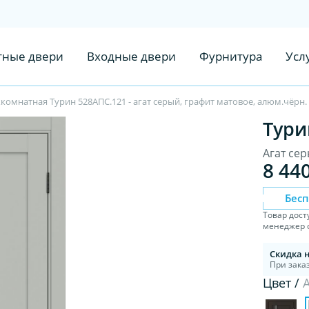
ные двери
Входные двери
Фурнитура
Усл
омнатная Турин 528AПС.121 - агат серый, графит матовое, алюм.чёрн.
Тури
Агат сер
8 44
Бес
Товар дост
менеджер с
Скидка 
При заказ
Цвет /