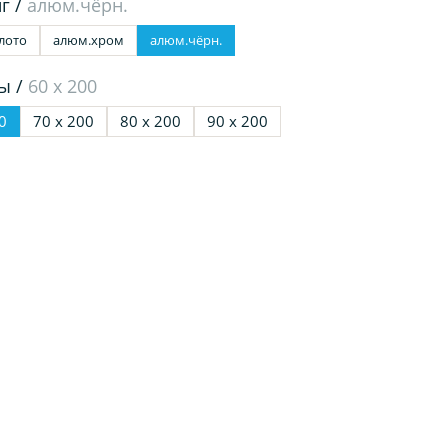
г /
алюм.чёрн.
лото
алюм.хром
алюм.чёрн.
ы /
60 х 200
0
70 х 200
80 х 200
90 х 200