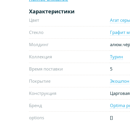
Характеристики
Цвет
Агат сер
Стекло
Графит м
Молдинг
алюм.чёр
Коллекция
Турин
Время поставки
5
Покрытие
Экошпон
Конструкция
Царговая
Бренд
Optima p
options
[]