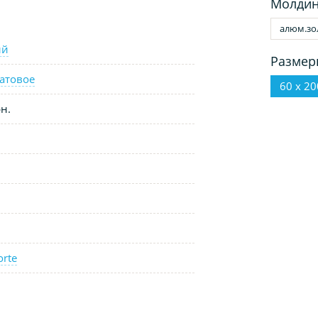
Молдин
алюм.зо
ый
Размер
атовое
60 х 20
н.
orte