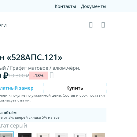
Контакты
Документы
уги
н «528AПС.121»
ый / Графит матовое / алюм.чёрн.
0 ₽
10 300 ₽
-18%
платный замер
Купить
упен к покупке по указанной цене. Состав и срок поставки
огласует с вами.
на объём
е от 3-х дверей скидка 5% на все
Агат серый