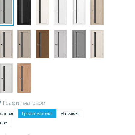
/
Графит матовое
матовое
Графит матовое
Мателюкс
чное