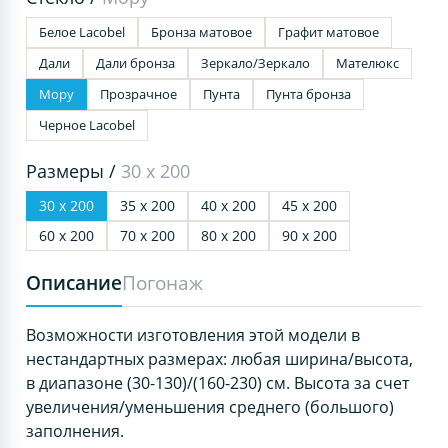
Белое Lacobel
Бронза матовое
Графит матовое
Дали
Дали бронза
Зеркало/Зеркало
Мателюкс
Мору
Прозрачное
Пунта
Пунта бронза
Черное Lacobel
Размеры /
30 х 200
30 х 200
35 х 200
40 х 200
45 х 200
60 х 200
70 х 200
80 х 200
90 х 200
Описание
Погонаж
Возможности изготовления этой модели в
нестандартных размерах: любая ширина/высота,
в диапазоне (30-130)/(160-230) см. Высота за счет
увеличения/уменьшения среднего (большого)
заполнения.