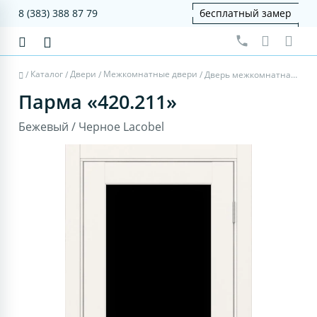
8 (383) 388 87 79
бесплатный замер
Каталог
Двери
Межкомнатные двери
/
/
/
/
Дверь межкомнатная Парма 420.211 - бежевый, черное lacobel
Парма «420.211»
Бежевый / Черное Lacobel