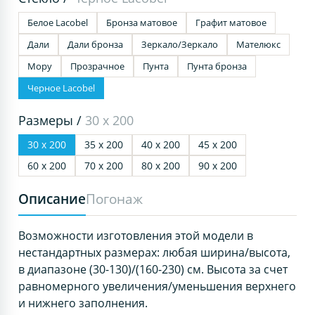
Белое Lacobel
Бронза матовое
Графит матовое
Дали
Дали бронза
Зеркало/Зеркало
Мателюкс
Мору
Прозрачное
Пунта
Пунта бронза
Черное Lacobel
Размеры /
30 х 200
30 х 200
35 х 200
40 х 200
45 х 200
60 х 200
70 х 200
80 х 200
90 х 200
Описание
Погонаж
Возможности изготовления этой модели в
нестандартных размерах: любая ширина/высота,
в диапазоне (30-130)/(160-230) см. Высота за счет
равномерного увеличения/уменьшения верхнего
и нижнего заполнения.