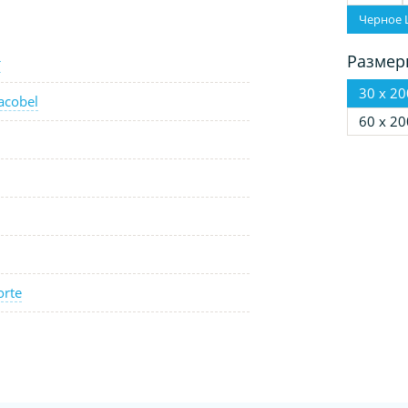
Черное 
Размер
т
30 х 20
acobel
60 х 20
orte