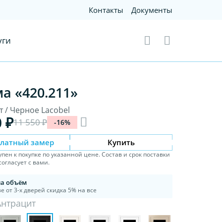
Контакты
Документы
уги
а «420.211»
 / Черное Lacobel
0 ₽
11 550 ₽
-16%
платный замер
Купить
упен к покупке по указанной цене. Состав и срок поставки
огласует с вами.
на объём
е от 3-х дверей скидка 5% на все
Антрацит