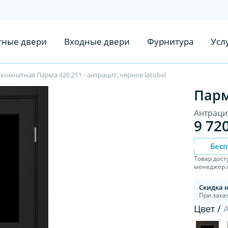
ные двери
Входные двери
Фурнитура
Усл
омнатная Парма 420.211 - антрацит, черное lacobel
Парм
Антрацит
9 72
Бес
Товар дост
менеджер с
Скидка 
При заказ
Цвет /