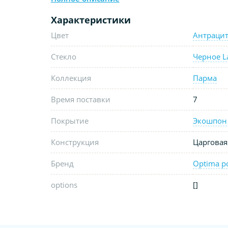
Характеристики
Цвет
Антраци
Стекло
Черное L
Коллекция
Парма
Время поставки
7
Покрытие
Экошпон
Конструкция
Царговая
Бренд
Optima p
options
[]