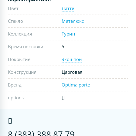
Цвет
Латте
Стекло
Мателюкс
Коллекция
Турин
Время поставки
5
Покрытие
Экошпон
Конструкция
Царговая
Бренд
Optima porte
options
[]
8 (383) 388 87 79