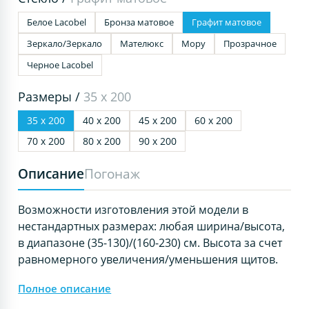
Белое Lacobel
Бронза матовое
Графит матовое
Зеркало/Зеркало
Мателюкс
Мору
Прозрачное
Черное Lacobel
Размеры /
35 х 200
35 х 200
40 х 200
45 х 200
60 х 200
70 х 200
80 х 200
90 х 200
Описание
Погонаж
Возможности изготовления этой модели в
нестандартных размерах: любая ширина/высота,
в диапазоне (35-130)/(160-230) см. Высота за счет
равномерного увеличения/уменьшения щитов.
Полное описание