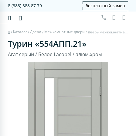
8 (383) 388 87 79
бесплатный замер
Каталог
Двери
Межкомнатные двери
/
/
/
/
Дверь межкомнатная Турин 554АПП.21 - агат серый, белое lacobel, алюм.хром
Турин «554АПП.21»
Агат серый / Белое Lacobel / алюм.хром