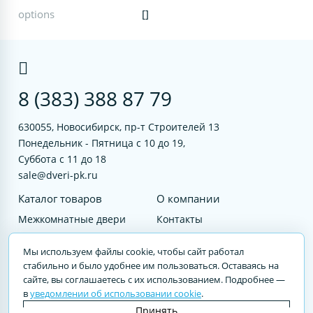
options
[]
8 (383) 388 87 79
630055, Новосибирск, пр-т Строителей 13
Понедельник - Пятница с 10 до 19,
Суббота с 11 до 18
sale@dveri-pk.ru
Каталог товаров
О компании
Межкомнатные двери
Контакты
Фурнитура
Документы
Мы используем файлы cookie, чтобы сайт работал
Входные двери
стабильно и было удобнее им пользоваться. Оставаясь на
сайте, вы соглашаетесь с их использованием. Подробнее —
Услуги
в
уведомлении об использовании cookie
.
© 2023 DVERI-PK.RU Авторские права защищены. Полное или частичное
Принять
воспроизведение материалов cайта без письменного разрешения —