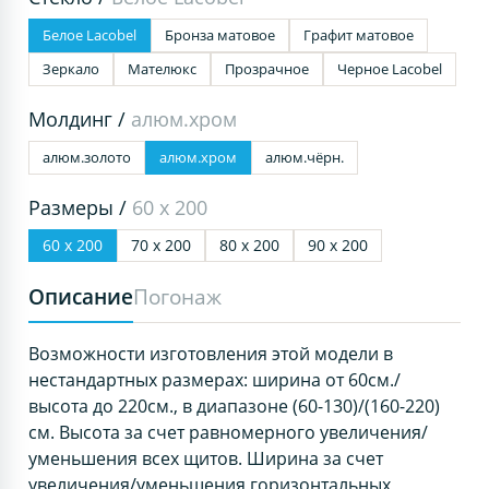
Белое Lacobel
Бронза матовое
Графит матовое
Зеркало
Мателюкс
Прозрачное
Черное Lacobel
Молдинг /
алюм.хром
алюм.золото
алюм.хром
алюм.чёрн.
Размеры /
60 х 200
60 х 200
70 х 200
80 х 200
90 х 200
Описание
Погонаж
Возможности изготовления этой модели в
нестандартных размерах: ширина от 60см./
высота до 220см., в диапазоне (60-130)/(160-220)
см. Высота за счет равномерного увеличения/
уменьшения всех щитов. Ширина за счет
увеличения/уменьшения горизонтальных