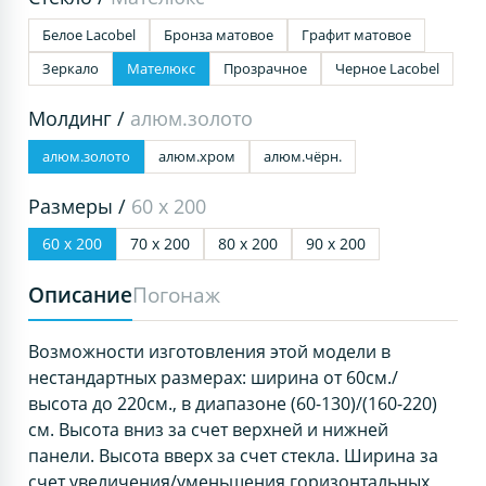
Белое Lacobel
Бронза матовое
Графит матовое
Зеркало
Мателюкс
Прозрачное
Черное Lacobel
Молдинг /
алюм.золото
алюм.золото
алюм.хром
алюм.чёрн.
Размеры /
60 х 200
60 х 200
70 х 200
80 х 200
90 х 200
Описание
Погонаж
Возможности изготовления этой модели в
нестандартных размерах: ширина от 60см./
высота до 220см., в диапазоне (60-130)/(160-220)
см. Высота вниз за счет верхней и нижней
панели. Высота вверх за счет стекла. Ширина за
счет увеличения/уменьшения горизонтальных