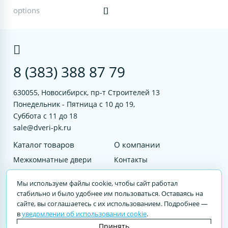
options
[]
8 (383) 388 87 79
630055, Новосибирск, пр-т Строителей 13
Понедельник - Пятница с 10 до 19,
Суббота с 11 до 18
sale@dveri-pk.ru
Каталог товаров
О компании
Межкомнатные двери
Контакты
Фурнитура
Документы
Мы используем файлы cookie, чтобы сайт работал
Входные двери
стабильно и было удобнее им пользоваться. Оставаясь на
сайте, вы соглашаетесь с их использованием. Подробнее —
Услуги
в
уведомлении об использовании cookie
.
© 2023 DVERI-PK.RU Авторские права защищены. Полное или частичное
Принять
воспроизведение материалов cайта без письменного разрешения —