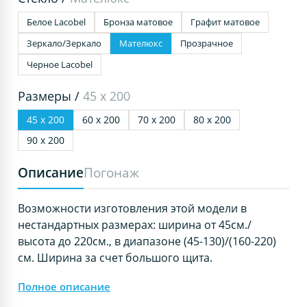
Белое Lacobel
Бронза матовое
Графит матовое
Зеркало/Зеркало
Мателюкс
Прозрачное
Черное Lacobel
Размеры /
45 х 200
45 х 200
60 х 200
70 х 200
80 х 200
90 х 200
Описание
Погонаж
Возможности изготовления этой модели в
нестандартных размерах: ширина от 45см./
высота до 220см., в диапазоне (45-130)/(160-220)
см. Ширина за счет большого щита.
Полное описание