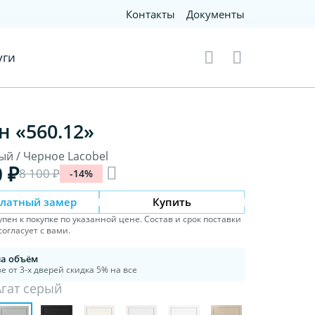
Контакты
Документы
уги
н «560.12»
ый / Черное Lacobel
0 ₽
8 100 ₽
-14%
платный замер
Купить
упен к покупке по указанной цене. Состав и срок поставки
огласует с вами.
на объём
е от 3-х дверей скидка 5% на все
Агат серый