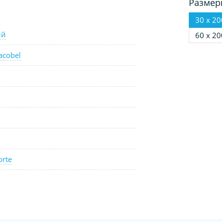
Размер
30 х 20
ый
60 х 20
acobel
orte