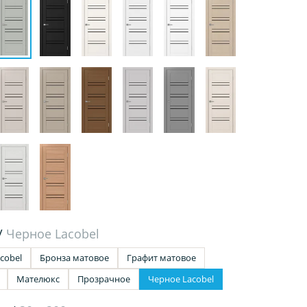
/
Черное Lacobel
cobel
Бронза матовое
Графит матовое
Мателюкс
Прозрачное
Черное Lacobel