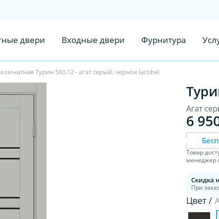
ные двери
Входные двери
Фурнитура
Усл
омнатная Турин 560.12 - агат серый, черное lacobel
Тури
Агат сер
6 95
Бес
Товар дост
менеджер с
Скидка 
При заказ
Цвет /