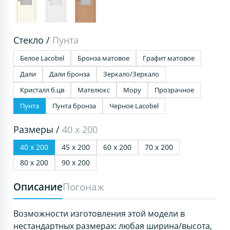
Стекло /
Пунта
Белое Lacobel
Бронза матовое
Графит матовое
Дали
Дали бронза
Зеркало/Зеркало
Кристалл б.цв
Мателюкс
Мору
Прозрачное
Пунта
Пунта бронза
Черное Lacobel
Размеры /
40 х 200
40 х 200
45 х 200
60 х 200
70 х 200
80 х 200
90 х 200
Описание
Погонаж
Возможности изготовления этой модели в
нестандартных размерах: любая ширина/высота,