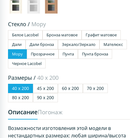
Стекло /
Мору
Белое Lacobel
Бронза матовое
Графит матовое
Дали
Дали бронза
Зеркало/Зеркало
Мателюкс
Мору
Прозрачное
Пунта
Пунта бронза
Черное Lacobel
Размеры /
40 х 200
40 х 200
45 х 200
60 х 200
70 х 200
80 х 200
90 х 200
Описание
Погонаж
Возможности изготовления этой модели в
нестандартных размерах: любая ширина/высота