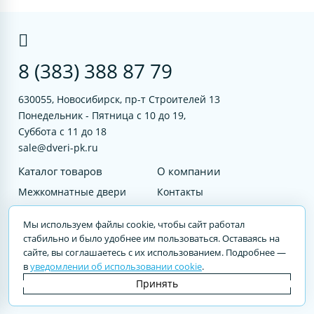
8 (383) 388 87 79
630055, Новосибирск, пр-т Строителей 13
Понедельник - Пятница с 10 до 19,
Суббота с 11 до 18
sale@dveri-pk.ru
Каталог товаров
О компании
Межкомнатные двери
Контакты
Фурнитура
Документы
Мы используем файлы cookie, чтобы сайт работал
Входные двери
стабильно и было удобнее им пользоваться. Оставаясь на
сайте, вы соглашаетесь с их использованием. Подробнее —
Услуги
в
уведомлении об использовании cookie
.
© 2023 DVERI-PK.RU Авторские права защищены. Полное или частичное
Принять
воспроизведение материалов cайта без письменного разрешения —
запрещено.