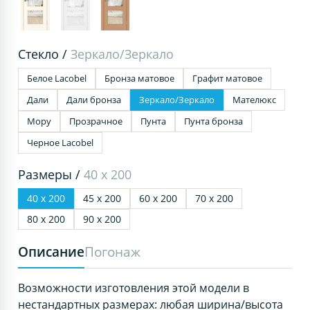
Стекло /
Зеркало/Зеркало
Белое Lacobel
Бронза матовое
Графит матовое
Дали
Дали бронза
Зеркало/Зеркало
Мателюкс
Мору
Прозрачное
Пунта
Пунта бронза
Черное Lacobel
Размеры /
40 х 200
40 х 200
45 х 200
60 х 200
70 х 200
80 х 200
90 х 200
Описание
Погонаж
Возможности изготовления этой модели в
нестандартных размерах: любая ширина/высота