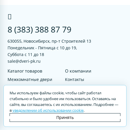
8 (383) 388 87 79
630055, Новосибирск, пр-т Строителей 13
Понедельник - Пятница с 10 до 19,
Суббота с 11 до 18
sale@dveri-pk.ru
Каталог товаров
О компании
Межкомнатные двери
Контакты
Фурнитура
Документы
Мы используем файлы cookie, чтобы сайт работал
Входные двери
стабильно и было удобнее им пользоваться. Оставаясь на
сайте, вы соглашаетесь с их использованием. Подробнее —
Услуги
в
уведомлении об использовании cookie
.
© 2023 DVERI-PK.RU Авторские права защищены. Полное или частичное
Принять
воспроизведение материалов cайта без письменного разрешения —
запрещено.